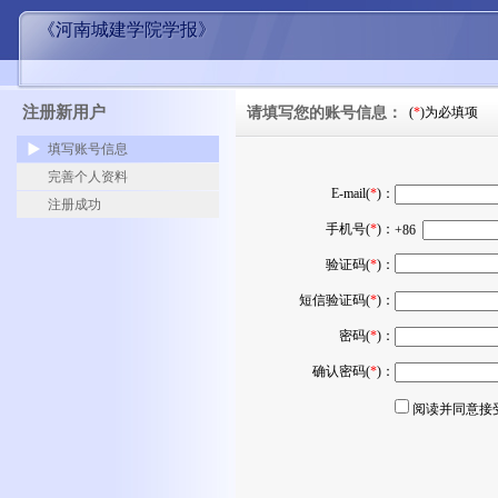
《河南城建学院学报》
注册新用户
请填写您的账号信息：
(
*
)为必填项
填写账号信息
完善个人资料
E-mail(
*
)：
注册成功
手机号(
*
)：
+86
验证码(
*
)：
短信验证码(
*
)：
密码(
*
)：
确认密码(
*
)：
阅读并同意接